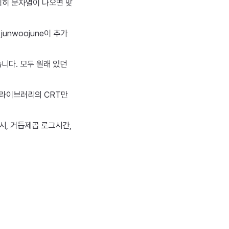
솔직히 문자열이 나오면 맞
unwoojune이 추가
습니다. 모두 원래 있던
더 라이브러리의 CRT만
해시, 거듭제곱 로그시간,