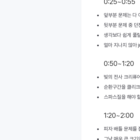
0:25~0:55
앞부분 문제는 다
뒷부분 문제 중 던
생각보다 쉽게 풀릴
얼마 지나지 않아 
0:50~1:20
빛의 전사 크리퓨
순환구간을 클리크
스파스질을 해야 할
1:20~2:00
피자 배틀 문제를 
그냥 매우 큰 크기