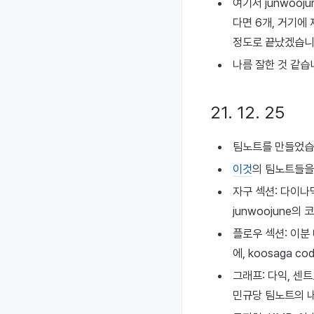
여기서 junwoo
다면 6개, 거기에
정도로 끝났겠습니
나름 잘한 것 같습
21. 12. 25
팀노트를 만들었습
이것
의 팀노트들을
자구 섹션: 다이나믹
junwoojune의
플로우 섹션: 이분
에, koosaga c
그래프: 다익, 센트
민규당 팀노트의 내