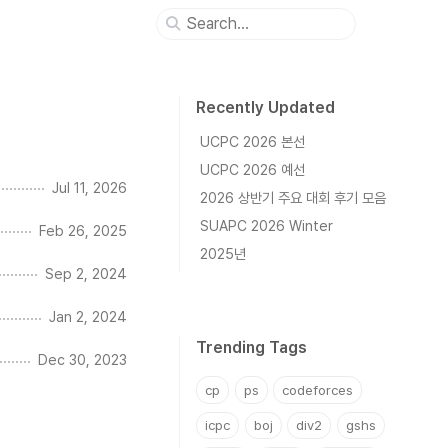
Recently Updated
UCPC 2026 본선
UCPC 2026 예선
Jul 11, 2026
2026 상반기 주요 대회 후기 모음
SUAPC 2026 Winter
Feb 26, 2025
2025년
Sep 2, 2024
Jan 2, 2024
Trending Tags
Dec 30, 2023
cp
ps
codeforces
icpc
boj
div2
gshs