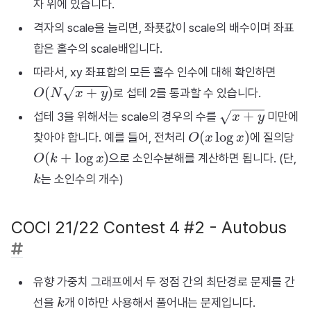
자 위에 있습니다.
격자의 scale을 늘리면, 좌푯값이 scale의 배수이며 좌표
합은 홀수의 scale배입니다.
따라서, xy 좌표합의 모든 홀수 인수에 대해 확인하면
O
(
N
x
+
y
)
로 섭테 2를 통과할 수 있습니다.
x
+
y
섭테 3을 위해서는 scale의 경우의 수를
미만에
O
(
x
log
x
)
찾아야 합니다. 예를 들어, 전처리
에 질의당
O
(
k
+
log
x
)
으로 소인수분해를 계산하면 됩니다. (단,
k
는 소인수의 개수)
COCI 21/22 Contest 4 #2 - Autobus
유향 가중치 그래프에서 두 정점 간의 최단경로 문제를 간
k
선을
개 이하만 사용해서 풀어내는 문제입니다.