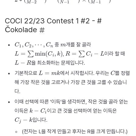
COCI 22/23 Contest 1 #2 - #
Čokolade
C
1
,
C
2
,
⋯
,
C
n
m
중
개를 잘 골라
L
=
∑
min
(
C
i
,
k
)
R
=
∑
C
i
−
L
,
이라 할 때
L
−
R
을 최소화하는 문제입니다.
L
=
m
k
C
기본적으로
에서 시작합시다. 우리는
를 정렬
해 가장 작은 것을 고르거나 가장 큰 것을 고를 수 있습니
다.
이때 선택에 따른 ‘이득’을 생각하면, 작은 것을 골라 얻는
k
−
C
i
이득은
이고 큰 것을 선택하여 얻는 이득은
C
j
−
k
입니다.
(전자는 L을 작게 만들고 후자는 R을 크게 만듭니다.)