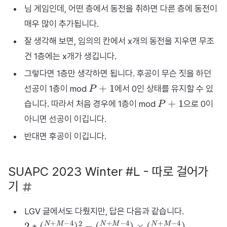
님 게임인데, 어떤 층에서 동전을 취하면 다른 층에 동전이
매우 많이 추가됩니다.
잘 생각해 보면, 임의의 칸에서 x개의 동전을 지우면 무조
건 1층에는 x개가 생깁니다.
그렇다면 1층만 생각하면 됩니다. 후공이 무슨 짓을 하던
P
+
1
선공이 1층이 mod
에서 0인 상태를 유지할 수 있
P
+
1
습니다. 따라서 처음 경우에 1층이 mod
으로 0이
아니면 선공이 이깁니다.
반대면 후공이 이깁니다.
SUAPC 2023 Winter #L - 따로 걸어가
기
LGV 글에서도 다뤘지만, 답은 다음과 같습니다.
2
(
N
∗
−
(
1
M
N
−
+
2
M
N
−
+
4
M
)
×
−
(
4
M
)
2
−
−
1
N
+
M
−
4
)