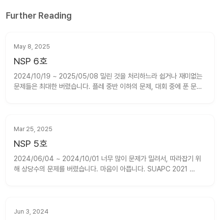
Further Reading
May 8, 2025
NSP 6호
2024/10/19 ~ 2025/05/08 밀린 것을 처리하느라 쉽거나 재미없는 
문제들은 최대한 버렸습니다. 플레 중반 이하의 문제, 대회 중에 푼 문제 
중 대회에 대한 후기를 적은 적이 있는 문제, 내/외부검수로 참가한 (특
히 경곽) 문제, 그냥 풀이가 노잼인 문제 등을 버렸습니다. 그럼에도 어려
운 문제들이 많아서 분량이 조금 많습니다. NWER...
Mar 25, 2025
NSP 5호
2024/06/04 ~ 2024/10/01 너무 많이 문제가 밀려서, 따라잡기 위
해 상당수의 문제를 버렸습니다. 마음이 아픕니다. SUAPC 2021 
N
2
N
Winter #F - 성싶당 길이 
의 이진수는 
개가 존재합니다. 이들을 
적절히 배열해, 인접한 두 수를 and한 값의 총합이 최소가 되도록 수를 
배열하는 방법을 구하는 문제입니다. ...
Jun 3, 2024