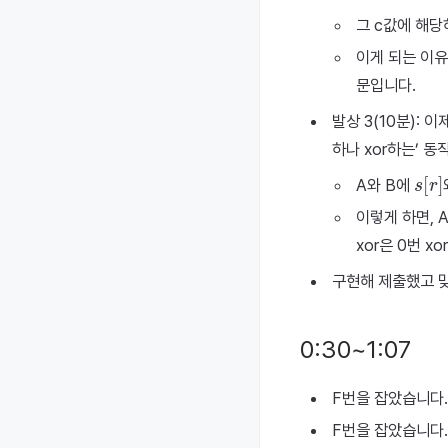
그 c값에 해당
이게 되는 이유
문입니다.
발상 3(10분): 이
하나 xor하는’ 
s
[
r
]
A와 B에
이렇게 하면, 
xor은 0번 x
구현해 제출했고 
0:30~1:07
F번을 잡았습니다.
F번을 잡았습니다.