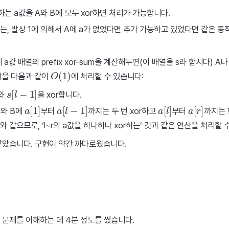
하는 a값을 A와 B에 모두 xor하면 처리가 가능합니다.
는, 발상 1에 의해서 A에 a가 없었다면 추가 가능하고 있었다면 같은 동
제 a값 배열의 prefix xor-sum을 계산해두면(이 배열을 s라 합시다) A나 
O
(
1
)
동작을 다음과 같이
에 처리할 수 있습니다:
s
[
l
−
1
]
와
을 xor합니다.
a
[
1
]
a
[
l
−
1
]
a
[
l
]
a
[
r
]
A와 B에
부터
까지는 두 번 xor하고
부터
까지는 한
or와 같으므로, ‘l~r의 a값을 하나하나 xor하는’ 것과 같은 연산을 처리할 
맞았습니다. 구현이 약간 까다로웠습니다.
 문제를 이해하는 데 4분 정도를 썼습니다.