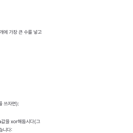
개에 가장 큰 수를 넣고
를 쓰자면):
 a값을 xor해둡시다(그
습니다: