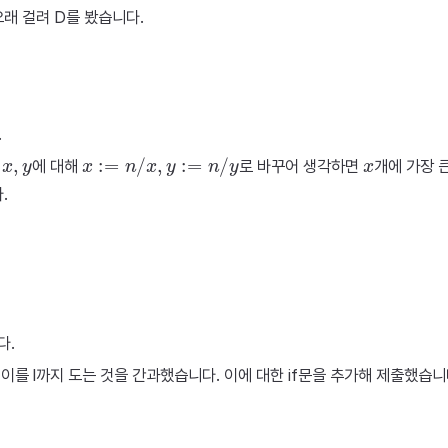
래 걸려 D를 봤습니다.
.
x
,
y
x
:=
n
/
x
,
y
:=
n
/
y
x
수
에 대해
로 바꾸어 생각하면
개에 가장 
.
다.
 이를 l까지 도는 것을 간과했습니다. 이에 대한 if문을 추가해 제출했습니