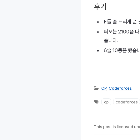
후기
F를 좀 느리게 푼
퍼포는 2100쯤 
습니다.
6솔 10등쯤 했습
CP
,
Codeforces
cp
codeforces
This post is licensed u