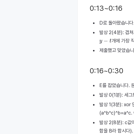
0:13~0:16
D로 돌아왔습니다
발상 2(4분): 
y
−
t
개에 가장 
제출했고 맞았습니
0:16~0:30
E를 잡았습니다. 
발상 0(1분): 세
발상 1(3분): x
(a^b^c)^b=a
발상 2(8분): c
합을 B라 합시다).