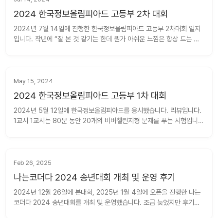
2024 한국정보올림피아드 고등부 2차 대회
2024년 7월 14일에 진행한 한국정보올림피아드 고등부 2차대회 일지
입니다. 작년에 “잘 본 것 같기는 한데 뭔가 아쉬운 느낌은 항상 드는 것 
같습니다” 라고 썼는데, 올해는 그냥 못 본 것 같습니다. 마음이 아프네
요. 대회 결과는 1, 2, 3번에서 100점, 4점에서 4점을 받아 304점입니
다. 대회 시작 전 솔브드 디코에서 이런저런 이...
May 15, 2024
2024 한국정보올림피아드 고등부 1차 대회
2024년 5월 12일에 한국정보올림피아드를 응시했습니다. 리뷰입니다. 
1교시 1교시는 80분 동안 20개의 비버챌린지형 문제를 푸는 시험입니
다. 문제를 하나하나 돌아볼 필요는 없는 것 같고, 여러 개 묶어서 보겠습
니다. 1~4번: 그냥 슥슥 풀면 풀렸습니다. 3번은 제꼈다가 나중에 다시 
돌아와 풀었습니다. 와중에 1번은 틀렸습니다. ...
Feb 26, 2025
나는코더다 2024 송년대회 개최 및 운영 후기
2024년 12월 26일에 본대회, 2025년 1월 4일에 오픈을 진행한 나는
코더다 2024 송년대회를 개최 및 운영했습니다. 조금 늦었지만 후기를 
작성합니다. 이번에는 반년대회 때처럼 열심히 글을 정리해서 쓸 자신도 